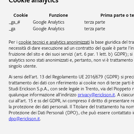
Cookie
Funzione
Prima parte o te
_ga_#
Google Analytics
terza parte
_ga
Google Analytics
terza parte
Per i
cookie tecnici e analytics anonimizzati
la base giuridica del t
necessità di dare esecuzione ad un contratto del quale è parte l'i
fruizione del sito e dei suoi servizi (art. 6 par. 1 lett. b) GDPR); s
analytics sono stati anonimizzati e, pertanto, non vi è trattamento 
singolo utente.
Ai sensi dell'art. 13 del Regolamento UE 2016/679 (GDPR) si precisa,
trattamento dei dati con riferimento ai cookie non di terze parti è
Studi Erickson S.p.A., con sede legale in Trento, via del Pioppeto
qualunque informazione all'indirizzo
privacy@erickson.it
. A ciascu
cui all'art. 15 e ss del GDPR, ivi compreso il diritto di presentare
la protezione dei dati personali. Il Titolare del trattamento ha no
Protezione dei Dati Personali (DPO), che può essere contattato inv
dpo@erickson.it
.