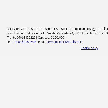
© Edizioni Centro Studi Erickson S.p.A. | Società a socio unico soggetta all’at
coordinamento di Icare S.r.l. | Via del Pioppeto 24, 38121 Trento | C.F. P.IVA
Trento 01063120222 | Cap. soc. € 200.000 i.v.
tel:
+39 0461 951500
| email:
servizioclienti@erickson.it
Cookie policy